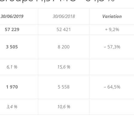
30/06/2019
30/06/2018
Variation
57 229
52 421
+ 9,2%
3 505
8 200
– 57,3%
6,1 %
15,6 %
1 970
5 558
– 64,5%
3,4 %
10,6 %