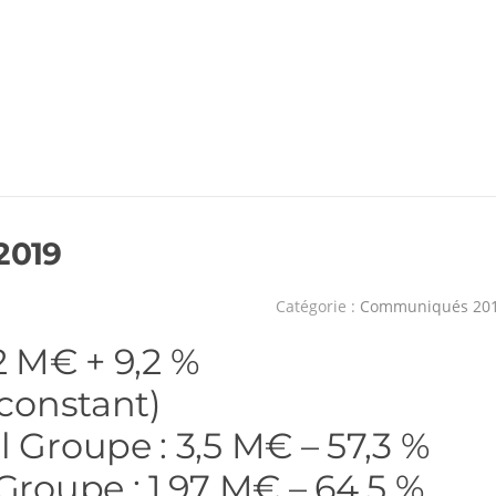
2019
Catégorie :
Communiqués 20
,2 M€ + 9,2 %
 constant)
 Groupe : 3,5 M€ – 57,3 %
Groupe : 1,97 M€ – 64,5 %