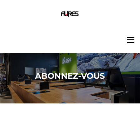
Aller
au
contenu
Menu
ABONNEZ-VOUS