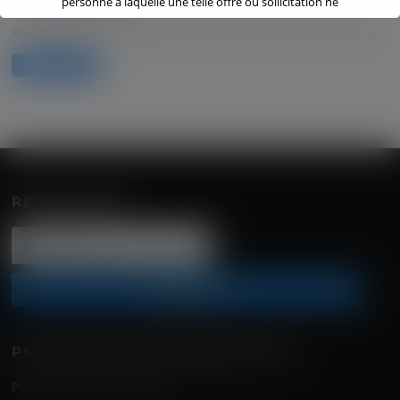
personne à laquelle une telle offre ou sollicitation ne
ABONNEZ-VOUS
pourrait être valablement faite.
Recevez gratuitement par email toute l'information financière AURES
The Offer will not be registered or approved outside of
Inscription
France and no action will be taken to register or approve it
abroad. The documents and information relating to the
Offer do not constitute an offer to sell or purchase
transferable securities or a solicitation of such an offer in
any other country in which such an offer or solicitation is
illegal or to any person to whom such an offer or
solicitation could not be duly made.
RECHERCHER
Les porteurs d’actions Aures situés en dehors de France ne
Rechercher
peuvent pas participer à l’Offre sauf si le droit local auquel
:
ils sont soumis le leur permet, sans nécessiter de la part
d’Advantech l’accomplissement de formalités
supplémentaires. La participation à l’Offre et la distribution
des documents et informations relatifs à l’Offre peuvent
faire l’objet de restrictions particulières en application des
POLITIQUE DE CONFIDENTIALITÉ
lois et règlements qui y sont en vigueur hors de France.
L’Offre ne s’adresse pas aux personnes soumises à de telles
Politique de confidentialité
restrictions, ni directement, ni indirectement, et n’est pas