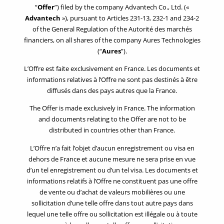
“
Offer
”) filed by the company Advantech Co., Ltd. («
20/12/2024 – Communiqué de presse relatif au projet de note en
Advantech
»), pursuant to Articles 231-13, 232-1 and 234-2
réponse
of the General Regulation of the Autorité des marchés
financiers, on all shares of the company Aures Technologies
20/12/2024 – Projet de note en réponse
(“
Aures
”).
L’Offre est faite exclusivement en France. Les documents et
05/12/2024 – Communiqué de presse relatif au projet d’offre
informations relatives à l’Offre ne sont pas destinés à être
publique d’achat
diffusés dans des pays autres que la France.
05/12/2024 – Projet d’offre publique d’achat
The Offer is made exclusively in France. The information
and documents relating to the Offer are not to be
distributed in countries other than France.
L’Offre n’a fait l’objet d’aucun enregistrement ou visa en
dehors de France et aucune mesure ne sera prise en vue
d’un tel enregistrement ou d’un tel visa. Les documents et
informations relatifs à l’Offre ne constituent pas une offre
English
de vente ou d’achat de valeurs mobilières ou une
sollicitation d’une telle offre dans tout autre pays dans
lequel une telle offre ou sollicitation est illégale ou à toute