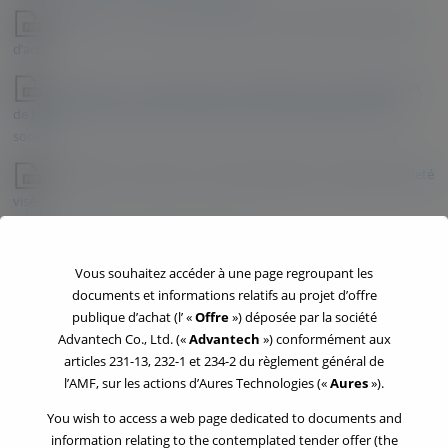
21/03/2025 – Communiqué relatif au succès de l’offre publique
d’achat
11/02/2025 – Communiqué normé relatif à la mise à disposition
de la note en réponse et du document “Autres informations” de la
société
11/02/2025 – Document « Autres Informations » relatif à la société
visée
11/02/2025 – Note en réponse visée
Vous souhaitez accéder à une page regroupant les
11/02/2025 – Communiqué normé relatif à la mise à disposition
documents et informations relatifs au projet d’offre
de la note d’information et du document “Autres informations” de
publique d’achat (l’ «
Offre
») déposée par la société
l’initiateur
Advantech Co., Ltd. («
Advantech
») conformément aux
articles 231-13, 232-1 et 234-2 du règlement général de
11/02/2025 – Document « Autres informations » relatif à
l’AMF, sur les actions d’Aures Technologies («
Aures
»).
l’initiateur
You wish to access a web page dedicated to documents and
11/02/2025 – Note d’information
information relating to the contemplated tender offer (the