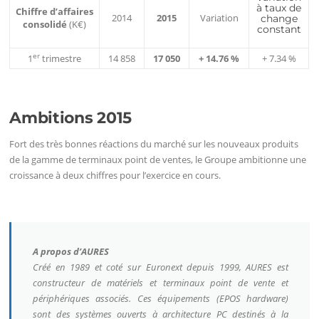
à taux de
Chiffre
d’affaires
2014
2015
Variation
change
consolidé
(K€)
constant
er
1
trimestre
14 858
17 050
+ 14.76 %
+ 7.34 %
Ambitions 2015
Fort des très bonnes réactions du marché sur les nouveaux produits
de la gamme de terminaux point de ventes, le Groupe ambitionne une
croissance à deux chiffres pour l’exercice en cours.
A propos d’AURES
Créé en 1989 et coté sur Euronext depuis 1999, AURES est
constructeur de matériels et terminaux point de vente et
périphériques associés. Ces équipements (EPOS hardware)
sont des systèmes ouverts à architecture PC destinés à la