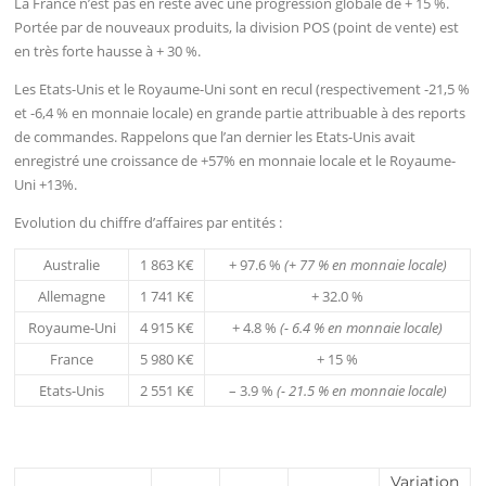
La France n’est pas en reste avec une progression globale de + 15 %.
Portée par de nouveaux produits, la division POS (point de vente) est
en très forte hausse à + 30 %.
Les Etats-Unis et le Royaume-Uni sont en recul (respectivement -21,5 %
et -6,4 % en monnaie locale) en grande partie attribuable à des reports
de commandes. Rappelons que l’an dernier les Etats-Unis avait
enregistré une croissance de +57% en monnaie locale et le Royaume-
Uni +13%.
Evolution du chiffre d’affaires par entités :
Australie
1 863 K€
+ 97.6 %
(+ 77 % en monnaie locale)
Allemagne
1 741 K€
+ 32.0 %
Royaume-Uni
4 915 K€
+ 4.8 %
(- 6.4
% en monnaie locale)
France
5 980 K€
+ 15 %
Etats-Unis
2 551 K€
– 3.9 %
(- 21.5
% en monnaie locale)
Variation