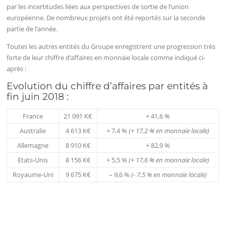
par les incertitudes liées aux perspectives de sortie de l’union
européenne. De nombreux projets ont été reportés sur la seconde
partie de l’année.
Toutes les autres entités du Groupe enregistrent une progression très
forte de leur chiffre d’affaires en monnaie locale comme indiqué ci-
après :
Evolution du chiffre d’affaires par entités à
fin juin 2018 :
France
21 091 K€
+ 41,6 %
Australie
4 613 K€
+ 7,4 %
(+ 17,2 % en monnaie locale)
Allemagne
8 910 K€
+ 82,9 %
Etats-Unis
8 156 K€
+ 5,5 %
(+ 17,6 % en monnaie locale)
Royaume-Uni
9 675 K€
– 9,6 %
(- 7,5 % en monnaie locale)