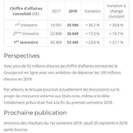
Variation à
Chiffre
d’affaires
2017
2018
Variation
change
consolidé
(K€)
constant
er
1
trimestre
19 591
25 596
+ 30,7 %
+ 35,8 %
ème
2
trimestre
22 898
26 849
+ 17,3 %
+ 19,7 %
er
1
semestre
42 489
52 445
+ 23,4 %
+ 27,1 %
Perspectives
Avec plus de 52 millions d’euros de chiffre d’affaires semestriel, le
Groupe est en ligne avec son ambition de dépasser les 100 millions
d’euros en 2018.
Par ailleurs, le Groupe poursuit actuellement les discussions sur le
projet de croissance externe aux Etats-Unis, même si le délai
initialement prévu était fixé à la fin du premier semestre 2018.
Prochaine publication
Annonce des résultats du 1er semestre 2018 : jeudi 20 septembre 2018
après bourse.