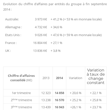
Evolution du chiffre d’affaires par entités du groupe à fin septembre
2014 :
Australie:
3 973 K€
+ 41,2 % (+ 53 % en monnaie locale)
Allemagne :
4 732 K€
+ 34,6 %
Etats Unis :
9 026 K€
+ 47,6 % (+ 59 % en monnaie locale)
France :
16 804 K€
+ 27,1 %
UK :
13 836 K€
+ 3,8 %
Variation
à taux de
Chiffre
d’affaires
2013
2014
Variation
change
consolidé
(K€)
constant
1er trimestre
12 323
14 858
+ 20,6 %
+ 22,1 %
ème
2
trimestre
13 238
16 570
+ 25,2 %
+ 25,8 %
ème
3
trimestre
13 439
16 943
+26,1 %
+ 23,7 %